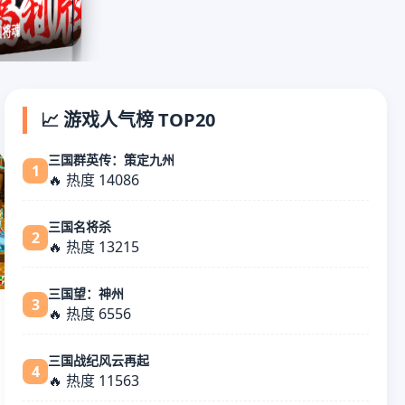
曙光英雄
潮汐守望者
将魂
📈 游戏人气榜 TOP20
三国群英传：策定九州
1
🔥 热度 14086
三国名将杀
2
🔥 热度 13215
三国望：神州
3
🔥 热度 6556
三国战纪风云再起
4
🔥 热度 11563