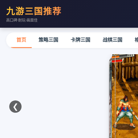
九游三国推荐
高口碑·耐玩·画面佳
首页
策略三国
卡牌三国
战棋三国
❮