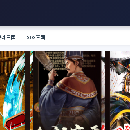
格斗三国
SLG三国
宝可梦大集结
三国群英传：策定九州
雪刀群侠传