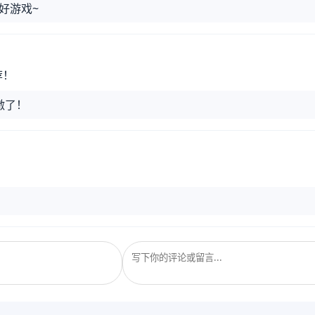
好游戏~
荐！
激了！
！