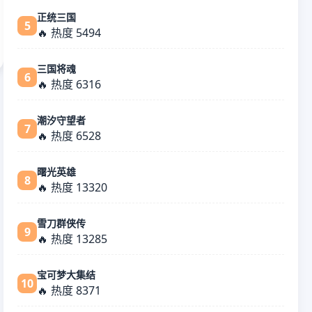
正统三国
5
🔥 热度 5494
三国将魂
6
🔥 热度 6316
潮汐守望者
7
🔥 热度 6528
曙光英雄
8
🔥 热度 13320
雪刀群侠传
9
🔥 热度 13285
宝可梦大集结
10
🔥 热度 8371