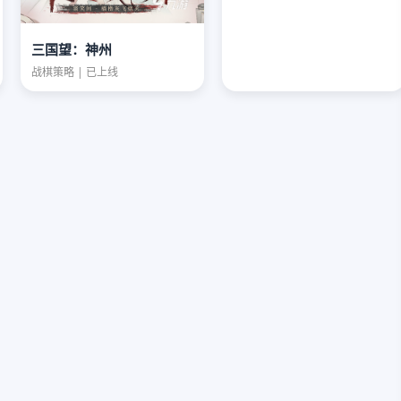
三国望：神州
战棋策略 | 已上线